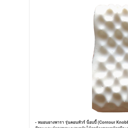
- หมอนยางพารา รุ่นคอนทัวร์ น็อบบี้ (Contour Knob
ศีรษะและลำคอขณะนอนหลับได้ถูกต้องตามหลักสรีระ